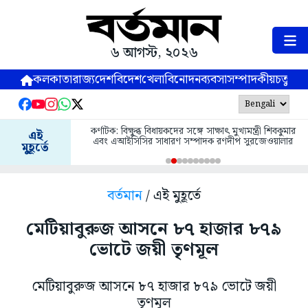
৬ আগস্ট, ২০২৬
কলকাতা
রাজ্য
দেশ
বিদেশ
খেলা
বিনোদন
ব্যবসা
সম্পাদকীয়
চতুষ্পর্ণ
কর্ণাটক: বিক্ষুব্ধ বিধায়কদের সঙ্গে সাক্ষাৎ মুখ্যমন্ত্রী শিবকুমার
এই
এবং এআইসিসির সাধারণ সম্পাদক রণদীপ সুরজেওয়ালার
মুহূর্তে
বর্তমান
/ এই মুহূর্তে
মেটিয়াবুরুজ আসনে ৮৭ হাজার ৮৭৯
ভোটে জয়ী তৃণমূল
মেটিয়াবুরুজ আসনে ৮৭ হাজার ৮৭৯ ভোটে জয়ী
তৃণমূল