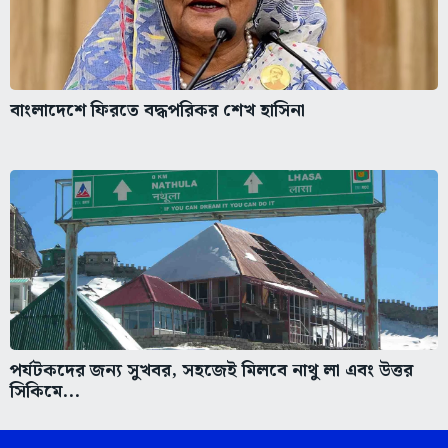
বাংলাদেশে ফিরতে বদ্ধপরিকর শেখ হাসিনা
পর্যটকদের জন্য সুখবর, সহজেই মিলবে নাথু লা এবং উত্তর
সিকিমে...