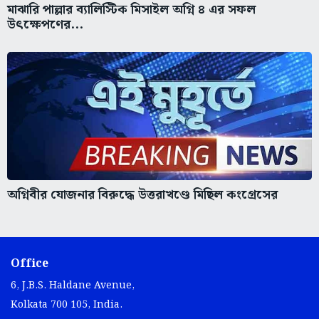
মাঝারি পাল্লার ব্যালিস্টিক মিসাইল অগ্নি ৪ এর সফল
উৎক্ষেপণের...
অগ্নিবীর যোজনার বিরুদ্ধে উত্তরাখণ্ডে মিছিল কংগ্রেসের
Office
6, J.B.S. Haldane Avenue,
Kolkata 700 105, India.