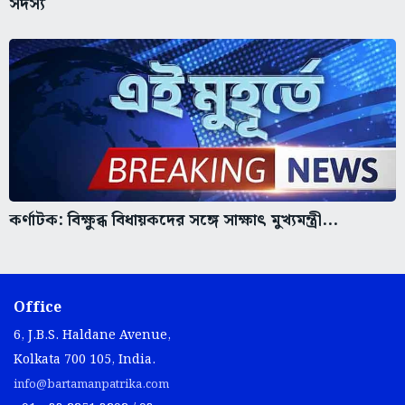
সদস্য
কর্ণাটক: বিক্ষুব্ধ বিধায়কদের সঙ্গে সাক্ষাৎ মুখ্যমন্ত্রী...
Office
6, J.B.S. Haldane Avenue,
Kolkata 700 105, India.
info@bartamanpatrika.com