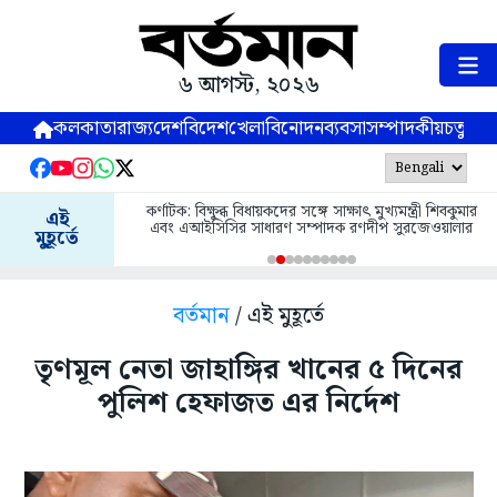
৬ আগস্ট, ২০২৬
কলকাতা
রাজ্য
দেশ
বিদেশ
খেলা
বিনোদন
ব্যবসা
সম্পাদকীয়
চতুষ্পর্ণ
কর্ণাটক: বিক্ষুব্ধ বিধায়কদের সঙ্গে সাক্ষাৎ মুখ্যমন্ত্রী শিবকুমার
এই
এবং এআইসিসির সাধারণ সম্পাদক রণদীপ সুরজেওয়ালার
মুহূর্তে
বর্তমান
/ এই মুহূর্তে
তৃণমূল নেতা জাহাঙ্গির খানের ৫ দিনের
পুলিশ হেফাজত এর নির্দেশ