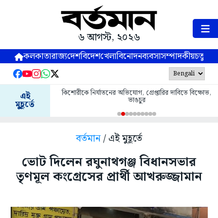
৬ আগস্ট, ২০২৬
কলকাতা
রাজ্য
দেশ
বিদেশ
খেলা
বিনোদন
ব্যবসা
সম্পাদকীয়
চতুষ্পর্ণ
কিশোরীকে নির্যাতনের অভিযোগ, গ্রেপ্তারির দাবিতে বিক্ষোভ,
এই
ভাঙচুর
মুহূর্তে
বর্তমান
/ এই মুহূর্তে
ভোট দিলেন রঘুনাথগঞ্জ বিধানসভার
তৃণমূল কংগ্রেসের প্রার্থী আখরুজ্জামান