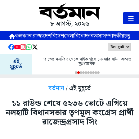
৮ আগস্ট, ২০২৬
কলকাতা
রাজ্য
দেশ
বিদেশ
খেলা
বিনোদন
ব্যবসা
সম্পাদকীয়
চতুষ্পর্ণ
‘রাজ্যে মসজিদ থেকে মাইক খুলে নেওয়ার ঘটনা অত্যন্ত
এই
দুঃখজনক’
মুহূর্তে
বর্তমান
/ এই মুহূর্তে
১১ রাউন্ড শেষে ৫২৩৬ ভোটে এগিয়ে
নলহাটি বিধানসভার তৃণমূল কংগ্রেস প্রার্থী
রাজেন্দ্রপ্রসাদ সিং