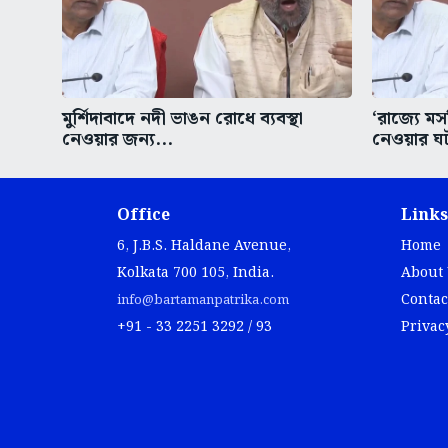
মুর্শিদাবাদে নদী ভাঙন রোধে ব্যবস্থা
‘রাজ্যে ম
নেওয়ার জন্য...
নেওয়ার ঘট
Office
Links
6, J.B.S. Haldane Avenue,
Home
Kolkata 700 105, India.
About
Contac
info@bartamanpatrika.com
+91 - 33 2251 3292 / 93
Privac