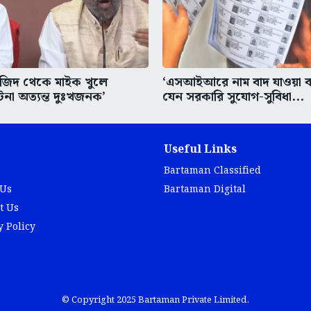
সজিদ থেকে মাইক খুলে
‘এসআইআরে নাম বাদ যাওয়া ব্য
না অত্যন্ত দুঃখজনক’
যেন সরকারি সুযোগ-সুবিধা...
Useful Links
Bartaman Classified
 Us
Bartaman Digital
t Us
y Policy
© Copyright 2025 Bartaman Private Limited.