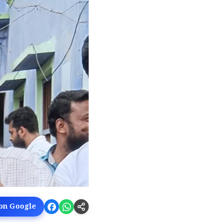
 on Google