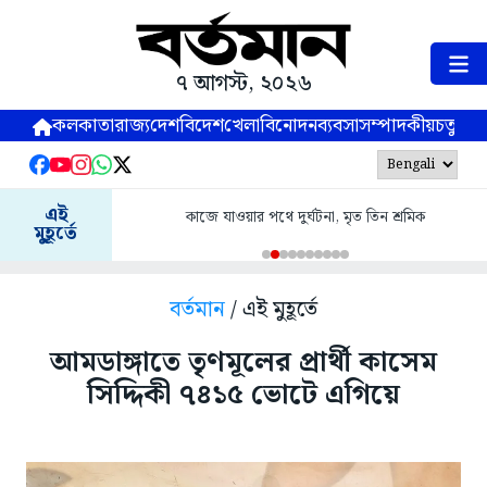
৭ আগস্ট, ২০২৬
কলকাতা
রাজ্য
দেশ
বিদেশ
খেলা
বিনোদন
ব্যবসা
সম্পাদকীয়
চতুষ্পর্ণ
এই
কাজে যাওয়ার পথে দুর্ঘটনা, মৃত তিন শ্রমিক
মুহূর্তে
বর্তমান
/ এই মুহূর্তে
আমডাঙ্গাতে তৃণমূলের প্রার্থী কাসেম
সিদ্দিকী ৭৪১৫ ভোটে এগিয়ে