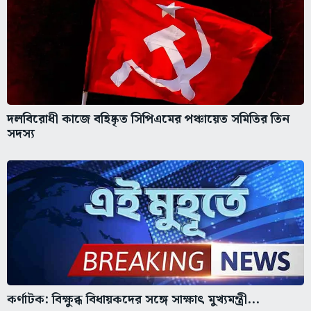
দলবিরোধী কাজে বহিষ্কৃত সিপিএমের পঞ্চায়েত সমিতির তিন
সদস্য
কর্ণাটক: বিক্ষুব্ধ বিধায়কদের সঙ্গে সাক্ষাৎ মুখ্যমন্ত্রী...