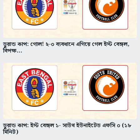
ডুরান্ড কাপ: গোল! ২-০ ব্যবধানে এগিয়ে গেল ইস্ট বেঙ্গল,
বিপক্ষ...
ডুরান্ড কাপ: ইস্ট বেঙ্গল ১- সাউথ ইউনাইটেড এফসি ০ (১৮
মিনিট)