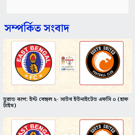
সম্পর্কিত সংবাদ
ডুরান্ড কাপ: ইস্ট বেঙ্গল ২- সাউথ ইউনাইটেড এফসি ০ (হাফ
টাইম)