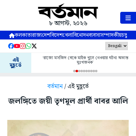
৮ আগস্ট, ২০২৬
কলকাতা
রাজ্য
দেশ
বিদেশ
খেলা
বিনোদন
ব্যবসা
সম্পাদকীয়
চতুষ্পর্ণ
‘রাজ্যে মসজিদ থেকে মাইক খুলে নেওয়ার ঘটনা অত্যন্ত
এই
দুঃখজনক’
মুহূর্তে
বর্তমান
/ এই মুহূর্তে
জলঙ্গিতে জয়ী তৃণমূল প্রার্থী বাবর আলি