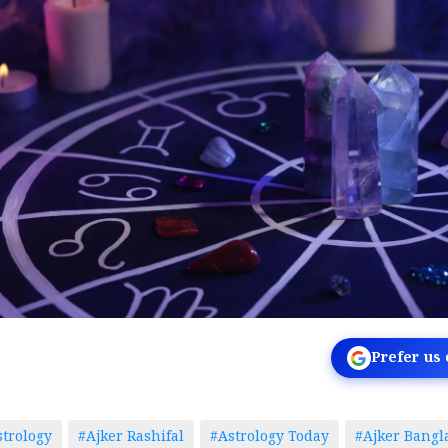
Prefer us
trology
#Ajker Rashifal
#Astrology Today
#Ajker Bangl