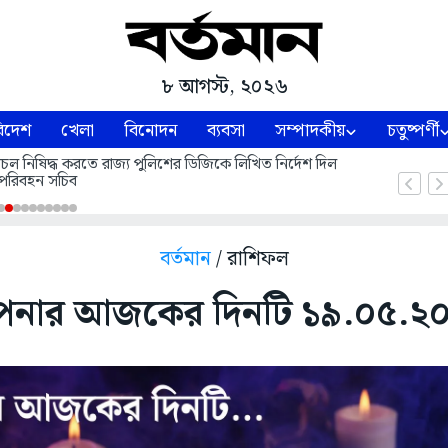
৮ আগস্ট, ২০২৬
িদেশ
খেলা
বিনোদন
ব্যবসা
সম্পাদকীয়
চতুষ্পর্ণী
 চলাচল নিষিদ্ধ করতে রাজ্য পুলিশের ডিজিকে লিখিত নির্দেশ দিল
পরিবহন সচিব
বর্তমান
/ রাশিফল
নার আজকের দিনটি ১৯.০৫.২