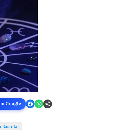
 on Google
a Rashifal