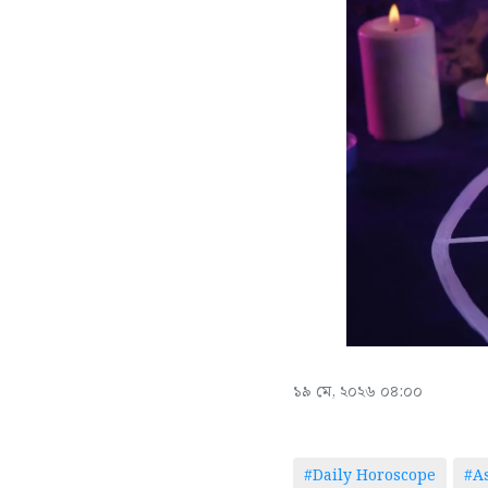
১৯ মে, ২০২৬ ০৪:০০
#Daily Horoscope
#As