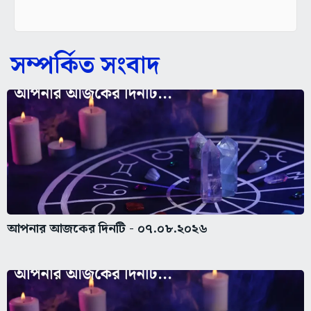
সম্পর্কিত সংবাদ
আপনার আজকের দিনটি - ০৭.০৮.২০২৬