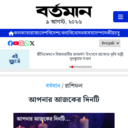
৯ আগস্ট, ২০২৬
কলকাতা
রাজ্য
দেশ
বিদেশ
খেলা
বিনোদন
ব্যবসা
সম্পাদকীয়
চতুষ্পর্ণ
শ্রীনিকেতনে বিশ্বভারতীর হলকর্ষণ উৎসবে রাজ্যের কৃষি মন্ত্রী
এই
দুধকুমার মণ্ডল
মুহূর্তে
বর্তমান
/ রাশিফল
আপনার আজকের দিনটি