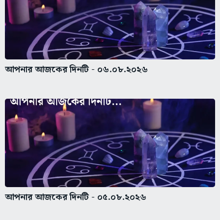
আপনার আজকের দিনটি - ০৬.০৮.২০২৬
আপনার আজকের দিনটি - ০৫.০৮.২০২৬