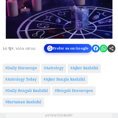
১৫ জুন, ২০২৬ ০৪:০০
Prefer us on Google
#Daily Horoscope
#Astrology
#Ajker Rashifal
#Astrology Today
#Ajker Bangla Rashifal
#Daily Bengali Rashifal
#Bengali Horoscopes
#Bartaman Rashifal
ADVERTISEMENT