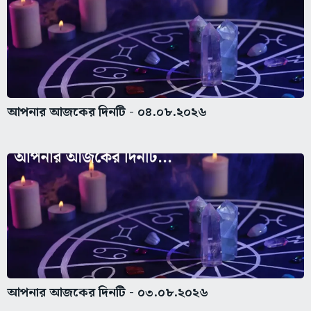
আপনার আজকের দিনটি - ০৪.০৮.২০২৬
আপনার আজকের দিনটি - ০৩.০৮.২০২৬