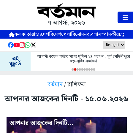
৭ আগস্ট, ২০২৬
কলকাতা
রাজ্য
দেশ
বিদেশ
খেলা
বিনোদন
ব্যবসা
সম্পাদকীয়
চতুষ্পর্ণ
আগামী কয়েক ঘণ্টার মধ্যে দক্ষিণ ২৪ পরগনা, পূর্ব মেদিনীপুরে
এই
ঝড়-বৃষ্টির সম্ভাবনা
মুহূর্তে
বর্তমান
/ রাশিফল
আপনার আজকের দিনটি - ১৫.০৬.২০২৬