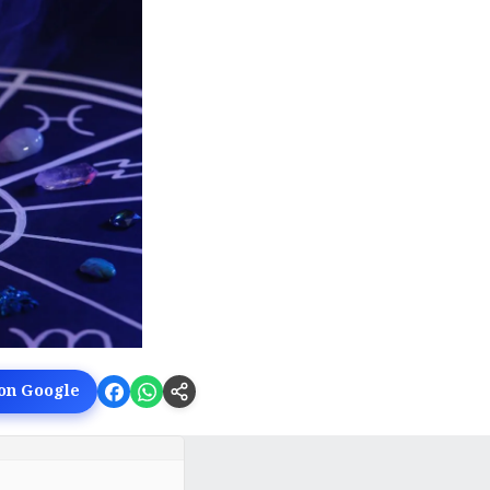
 on Google