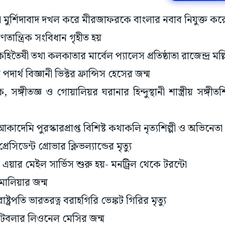
রা মুর্শিদাবাদ দখল করে মীরজাফরকে বাংলার নবাব নিযুক্ত কর
ণতান্ত্রিক সংবিধান গৃহীত হয়
হিতৈষী তথা কলকাতার মার্বেল প্যালেস প্রতিষ্ঠাতা রাজেন্দ্র মল্
পদার্থ বিজ্ঞানী ভিক্টর ফ্রান্সিস হেসের জন্ম
ঙ্গীতজ্ঞ ও গোয়ালিয়র ঘরানার হিন্দুস্থানী শাস্ত্রীয় সঙ্গী
াদেমি পুরস্কারপ্রাপ্ত বিশিষ্ট কথাকলি নৃত্যশিল্পী ও অভিনেত
রেসিডেন্ট গ্রোভার ক্লিভল্যান্ডের মৃত্যু
 এয়ার মেইল সার্ভিস শুরু হয়- মনট্রিল থেকে টরন্টো
মালিয়ার জন্ম
্ট্রপতি ভারতরত্ন বরাহগিরি ভেঙ্কট গিরির মৃত্যু
ফুটবলার লিওনেল মেসির জন্ম