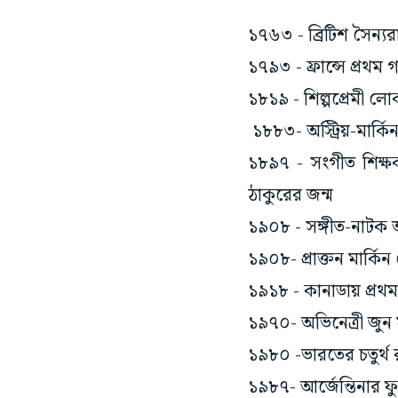
১৭৬৩ - ব্রিটিশ সৈন্য
১৭৯৩ - ফ্রান্সে প্রথম গ
১৮১৯ - শিল্পপ্রেমী লোক
১৮৮৩- অস্ট্রিয়-মার্কিন 
১৮৯৭ - সংগীত শিক্ষক, স
ঠাকুরের জন্ম
১৯০৮ - সঙ্গীত-নাটক আক
১৯০৮- প্রাক্তন মার্কিন প্
১৯১৮ - কানাডায় প্রথম
১৯৭০- অভিনেত্রী জুন 
১৯৮০ -ভারতের চতুর্থ রাষ
১৯৮৭- আর্জেন্তিনার 