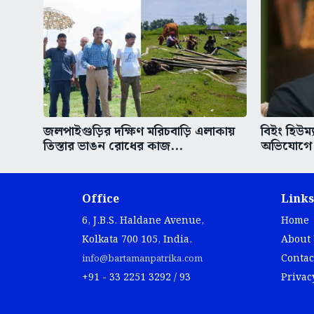
জলপাইগুড়ির দক্ষিণ মরিচবাড়ি এলাকায়
বিইং হিউম্
তিস্তার ভাঙন রোধের কাজ...
অভিযোগে 
Office
Links
6, J.B.S. Haldane Avenue,
Home
Kolkata 700 105, India.
About
Contac
info@bartamanpatrika.com
+91 - 33 2251 3292 / 93
Privac