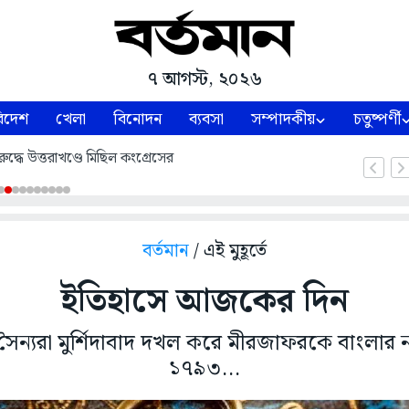
৭ আগস্ট, ২০২৬
িদেশ
খেলা
বিনোদন
ব্যবসা
সম্পাদকীয়
চতুষ্পর্ণী
ুদ্ধে উত্তরাখণ্ডে মিছিল কংগ্রেসের
বর্তমান
/ এই মুহূর্তে
ইতিহাসে আজকের দিন
 সৈন্যরা মুর্শিদাবাদ দখল করে মীরজাফরকে বাংলার ন
১৭৯৩...