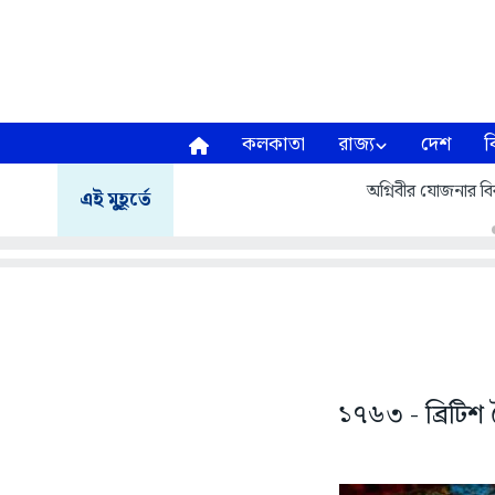
কলকাতা
রাজ্য
দেশ
ব
অগ্নিবীর যোজনার বির
এই মুহূর্তে
১৭৬৩ - ব্রিটিশ