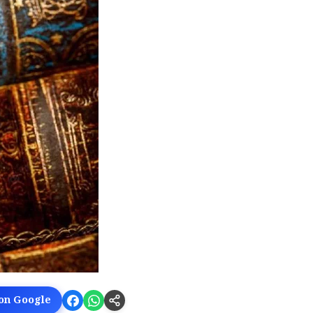
 on Google