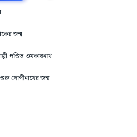
ে
লিকের জন্ম
তশিল্পী পণ্ডিত ওমকারনাথ
া গুরু গোপীনাথের জন্ম