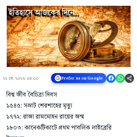
২২ মে, ২০২৬ ০৪:০০
Prefer us on Google
বিশ্ব জীব বৈচিত্র্য দিবস
১৫৪৫: সম্রাট শেরশাহের মৃত্যু
১৭৭২: রাজা রামমোহন রায়ের জন্ম
১৮০৩: কানেকটিকাটে প্রথম পাবলিক লাইব্রেরি