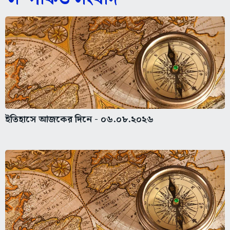
ইতিহাসে আজকের দিনে - ০৬.০৮.২০২৬