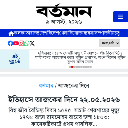
৯ আগস্ট, ২০২৬
কলকাতা
রাজ্য
দেশ
বিদেশ
খেলা
বিনোদন
ব্যবসা
সম্পাদকীয়
চতুষ্পর্ণ
মুর্শিদাবাদে রোড সেফটি সপ্তাহ উদযাপনে পাঁচ কিলোমিটার
এই
ম্যারাথনের আয়োজন করল পুলিশ প্রশাসন, অংশ নিলেন পুলিশ
মুহূর্তে
সুপার সচিন মক্কার
বর্তমান
/ আজকের দিনে
ইতিহাসে আজকের দিনে ২২.০৫.২০২৬
বিশ্ব জীব বৈচিত্র্য দিবস ১৫৪৫: সম্রাট শেরশাহের মৃত্যু
১৭৭২: রাজা রামমোহন রায়ের জন্ম ১৮০৩:
কানেকটিকাটে প্রথম পাবলিক...