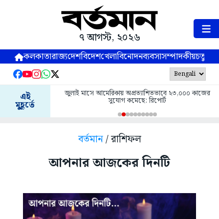
৭ আগস্ট, ২০২৬
কলকাতা
রাজ্য
দেশ
বিদেশ
খেলা
বিনোদন
ব্যবসা
সম্পাদকীয়
চতুষ্পর্ণ
জুলাই মাসে আমেরিকায় অপ্রত্যাশিতভাবে ২৩,০০০ কাজের
এই
সুযোগ কমেছে: রিপোর্ট
মুহূর্তে
বর্তমান
/ রাশিফল
আপনার আজকের দিনটি