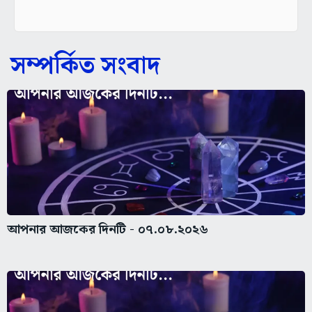
সম্পর্কিত সংবাদ
আপনার আজকের দিনটি - ০৭.০৮.২০২৬