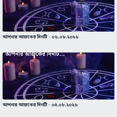
আপনার আজকের দিনটি - ০৬.০৮.২০২৬
আপনার আজকের দিনটি - ০৫.০৮.২০২৬