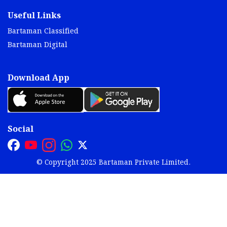
Useful Links
Bartaman Classified
Bartaman Digital
Download App
Social
© Copyright 2025 Bartaman Private Limited.