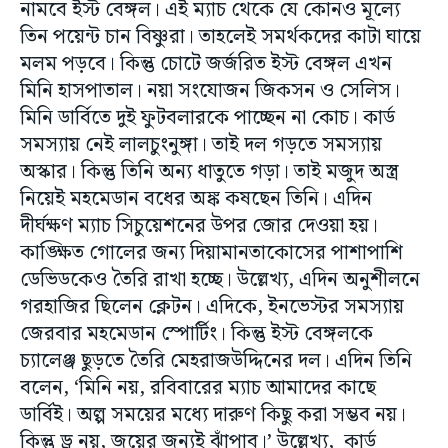
নামবে ইস্ট বেঙ্গল। এই ম্যাচ থেকে যে কোনও মূল্যে
তিন পয়েন্ট চান বিষ্ণুরা। তাহলেই সমর্থকদের কাটা ঘায়ে
মলম পড়বে। কিন্তু চোটে জর্জরিত ইস্ট বেঙ্গল এখন
মিনি হাসপাতাল। নয়া সংযোজন জিকসন ও সেলিস।
মিনি ডার্বিতে দুই ফুটবলারকে পাচ্ছেন না কোচ। কার্ড
সমস্যায় নেই লালচুংনুঙ্গা। তাই দল গড়তে সমস্যায়
অস্কার। কিন্তু তিনি অন্য ধাতুতে গড়া। তাই মজুদ অস্ত্র
নিয়েই মহমেডান বধের অঙ্ক কষছেন তিনি। এদিন
দীর্ঘক্ষণ ম্যাচ সিচুয়েশনের উপর জোর দেওয়া হয়।
কাঙ্ক্ষিত গোলের জন্য দিয়ামানতাকোসের পাশাপাশি
ডেভিডকেও তৈরি রাখা হচ্ছে। উল্লেখ্য, এদিন অনুশীলনে
গরহাজির ছিলেন ক্লেটন। এদিকে, ইনভেস্টর সমস্যায়
জেরবার মহমেডান স্পোর্টিং। কিন্তু ইস্ট বেঙ্গলকে
চ্যালেঞ্জ ছুড়তে তৈরি মেহরাজউদ্দিনের দল। এদিন তিনি
বলেন, ‘মিনি নয়, রবিবারের ম্যাচ আমাদের কাছে
ডার্বিই। অল্প সময়ের মধ্যে দারুণ কিছু করা সম্ভব নয়।
কিন্তু ড্র নয়, জয়ের জন্যই ঝাঁপাব।’ উল্লেখ্য, কার্ড