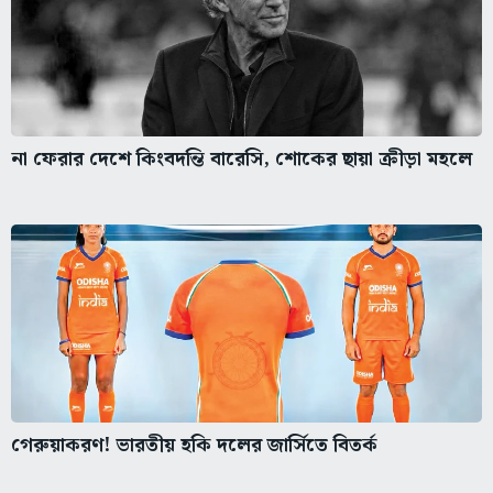
না ফেরার দেশে কিংবদন্তি বারেসি, শোকের ছায়া ক্রীড়া মহলে
গেরুয়াকরণ! ভারতীয় হকি দলের জার্সিতে বিতর্ক