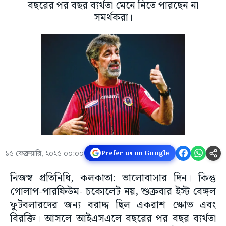
বছরের পর বছর ব্যর্থতা মেনে নিতে পারছেন না
সমর্থকরা।
১৫ ফেব্রুয়ারি, ২০২৫ ০০:০০
Prefer us on Google
নিজস্ব প্রতিনিধি, কলকাতা: ভালোবাসার দিন। কিন্তু
গোলাপ-পারফিউম- চকোলেট নয়, শুক্রবার ইস্ট বেঙ্গল
ফুটবলারদের জন্য বরাদ্দ ছিল একরাশ ক্ষোভ এবং
বিরক্তি। আসলে আইএসএলে বছরের পর বছর ব্যর্থতা