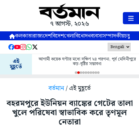
৭ আগস্ট, ২০২৬
কলকাতা
রাজ্য
দেশ
বিদেশ
খেলা
বিনোদন
ব্যবসা
সম্পাদকীয়
চতুষ্পর্ণ
আগামী কয়েক ঘণ্টার মধ্যে দক্ষিণ ২৪ পরগনা, পূর্ব মেদিনীপুরে
এই
ঝড়-বৃষ্টির সম্ভাবনা
মুহূর্তে
বর্তমান
/ এই মুহূর্তে
বহরমপুরে ইউনিয়ন ব্যাঙ্কের গেটের তালা
খুলে পরিষেবা স্বাভাবিক করে তৃণমূল
নেতারা