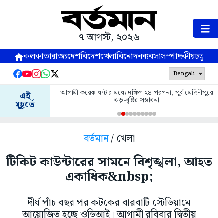
৭ আগস্ট, ২০২৬
কলকাতা
রাজ্য
দেশ
বিদেশ
খেলা
বিনোদন
ব্যবসা
সম্পাদকীয়
চতুষ্পর্ণ
আগামী কয়েক ঘণ্টার মধ্যে দক্ষিণ ২৪ পরগনা, পূর্ব মেদিনীপুরে
এই
ঝড়-বৃষ্টির সম্ভাবনা
মুহূর্তে
বর্তমান
/ খেলা
টিকিট কাউন্টারের সামনে বিশৃঙ্খলা, আহত
একাধিক&nbsp;
দীর্ঘ পাঁচ বছর পর কটকের বারবাটি স্টেডিয়ামে
আয়োজিত হচ্ছে ওডিআই। আগামী রবিবার দ্বিতীয়