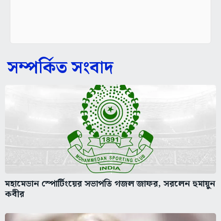
সম্পর্কিত সংবাদ
মহামেডান স্পোর্টিংয়ের সভাপতি গজল জাফর, সরলেন হুমায়ুন
কবীর