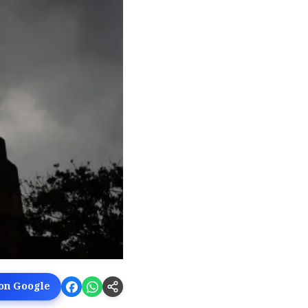
 on Google