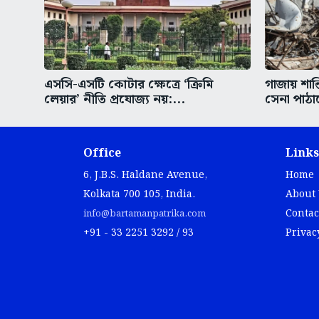
এসসি-এসটি কোটার ক্ষেত্রে ‘ক্রিমি
গাজায় শান্
লেয়ার’ নীতি প্রযোজ্য নয়:...
সেনা পাঠা
Office
Links
6, J.B.S. Haldane Avenue,
Home
Kolkata 700 105, India.
About
Contac
info@bartamanpatrika.com
+91 - 33 2251 3292 / 93
Privac