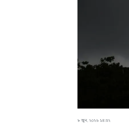
৮ জুন, ২০২৬ ১৪:৫২