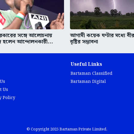
সরকারের সঙ্গে আলোচনায়
আগামী কয়েক ঘণ্টার মধ্যে বী
ি হলেন আন্দোলনকারী...
বৃষ্টির সম্ভাবনা
Useful Links
Bartaman Classified
 Us
Bartaman Digital
t Us
y Policy
© Copyright 2025 Bartaman Private Limited.