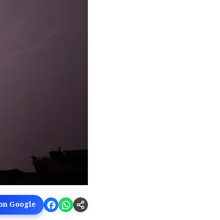
 on Google