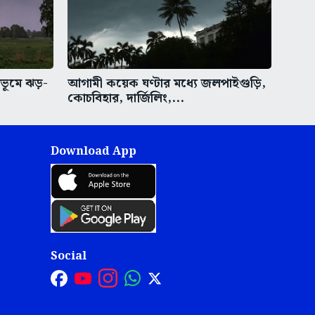
রভূমে ঝড়-
আগামী কয়েক ঘণ্টার মধ্যে জলপাইগুড়ি,
কোচবিহার, দার্জিলিং,...
Download App
Social