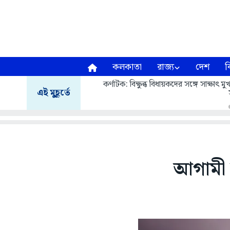
কলকাতা
রাজ্য
দেশ
ব
কর্ণাটক: বিক্ষুব্ধ বিধায়কদের সঙ্গে সাক্ষাৎ
এই মুহূর্তে
আগামী ক