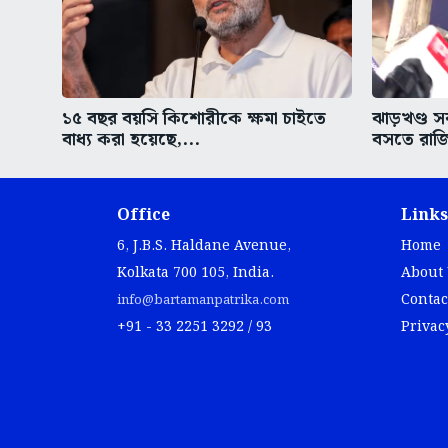
১৫ বছর বয়সি কিশোরীকে ক্ষমা চাইতে
ঝাড়খণ্ড 
বাধ্য করা হয়েছে,...
বসতে রাজ
Office
Links
6, J.B.S. Haldane Avenue,
Home
Kolkata 700 105, India.
About
Contac
info@bartamanpatrika.com
+91 - 33 2251 3292 / 93
Privac