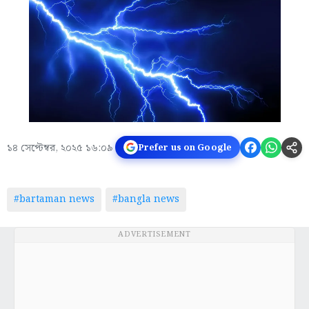
১৪ সেপ্টেম্বর, ২০২৫ ১৬:০৯
Prefer us on Google
#bartaman news
#bangla news
ADVERTISEMENT