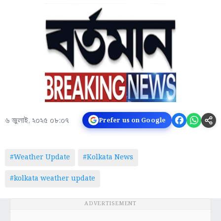
৬ জুলাই, ২০২৫ ০৮:০৭
Prefer us on Google
#Weather Update
#Kolkata News
#kolkata weather update
ADVERTISEMENT