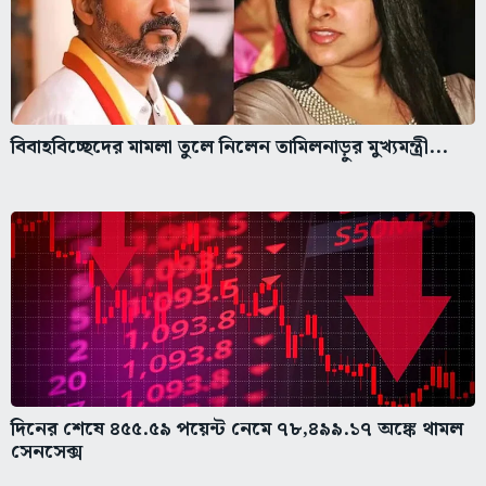
বিবাহবিচ্ছেদের মামলা তুলে নিলেন তামিলনাড়ুর মুখ্যমন্ত্রী...
দিনের শেষে ৪৫৫.৫৯ পয়েন্ট নেমে ৭৮,৪৯৯.১৭ অঙ্কে থামল
সেনসেক্স