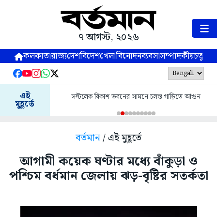
৭ আগস্ট, ২০২৬
কলকাতা
রাজ্য
দেশ
বিদেশ
খেলা
বিনোদন
ব্যবসা
সম্পাদকীয়
চতুষ্পর্ণ
এই
সল্টলেক বিকাশ ভবনের সামনে চলন্ত গাড়িতে আগুন
মুহূর্তে
বর্তমান
/ এই মুহূর্তে
আগামী কয়েক ঘণ্টার মধ্যে বাঁকুড়া ও
পশ্চিম বর্ধমান জেলায় ঝড়-বৃষ্টির সতর্কতা