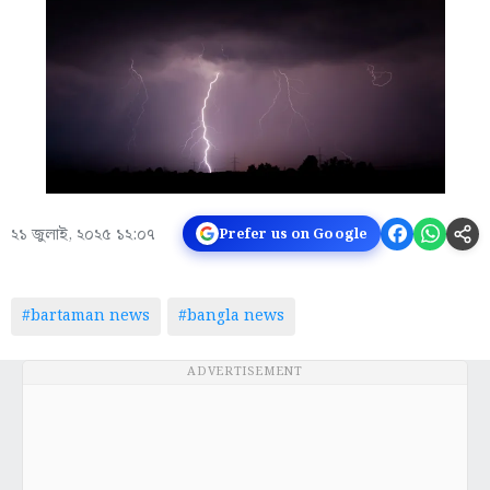
২১ জুলাই, ২০২৫ ১২:০৭
Prefer us on Google
#bartaman news
#bangla news
ADVERTISEMENT