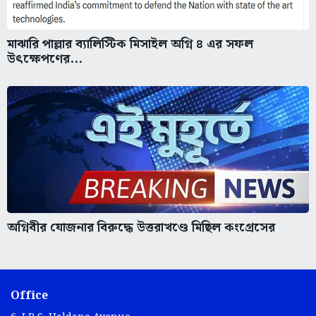
মাঝারি পাল্লার ব্যালিস্টিক মিসাইল অগ্নি ৪ এর সফল
উৎক্ষেপণের...
অগ্নিবীর যোজনার বিরুদ্ধে উত্তরাখণ্ডে মিছিল কংগ্রেসের
Office