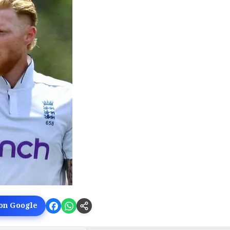
 on Google