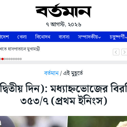
৭ আগস্ট, ২০২৬
িদেশ
খেলা
বিনোদন
ব্যবসা
সম্পাদকীয়
চতুষ্পর্ণী
তে হাসপাতালে মুখ্যমন্ত্রী
বর্তমান
/ এই মুহূর্তে
(দ্বিতীয় দিন): মধ্যাহ্নভোজের বিরত
৩৫৩/৭ (প্রথম ইনিংস)