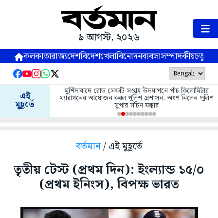
৯ আগস্ট, ২০২৬
কলকাতা
রাজ্য
দেশ
বিদেশ
খেলা
বিনোদন
ব্যবসা
সম্পাদকীয়
চতুষ্পর্ণ
মুর্শিদাবাদে রোড সেফটি সপ্তাহ উদযাপনে পাঁচ কিলোমিটার
এই
ম্যারাথনের আয়োজন করল পুলিশ প্রশাসন, অংশ নিলেন পুলিশ
মুহূর্তে
সুপার সচিন মক্কার
বর্তমান
/ এই মুহূর্তে
তৃতীয় টেস্ট (প্রথম দিন): ইংল্যান্ড ১৫/০
(প্রথম ইনিংস), বিপক্ষ ভারত