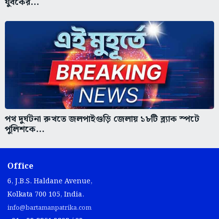
যুবকের...
পথ দুর্ঘটনা রুখতে জলপাইগুড়ি জেলায় ১৮টি ব্ল্যাক স্পটে
পুলিশকে...
Office
6, J.B.S. Haldane Avenue,
Kolkata 700 105, India.
info@bartamanpatrika.com