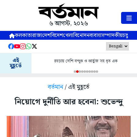
৬ আগস্ট, ২০২৬
কলকাতা
রাজ্য
দেশ
বিদেশ
খেলা
বিনোদন
ব্যবসা
সম্পাদকীয়
চতুষ্পর্ণ
এই
রহড়ায় দেশি বন্দুক ও কার্তুজ সহ ধৃত এক
মুহূর্তে
বর্তমান
/ এই মুহূর্তে
নিয়োগে দুর্নীতি আর হবেনা: শুভেন্দু