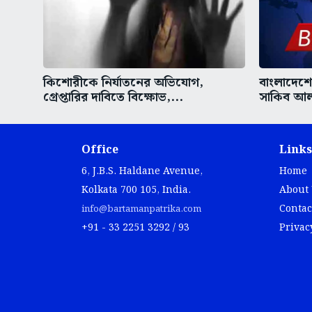
কিশোরীকে নির্যাতনের অভিযোগ,
বাংলাদেশের
গ্রেপ্তারির দাবিতে বিক্ষোভ,...
সাকিব আল 
Office
Links
6, J.B.S. Haldane Avenue,
Home
Kolkata 700 105, India.
About
Contac
info@bartamanpatrika.com
+91 - 33 2251 3292 / 93
Privac