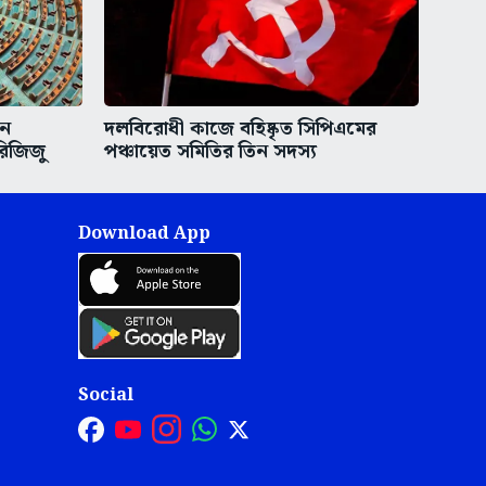
িন
দলবিরোধী কাজে বহিষ্কৃত সিপিএমের
রিজিজু
পঞ্চায়েত সমিতির তিন সদস্য
Download App
Social