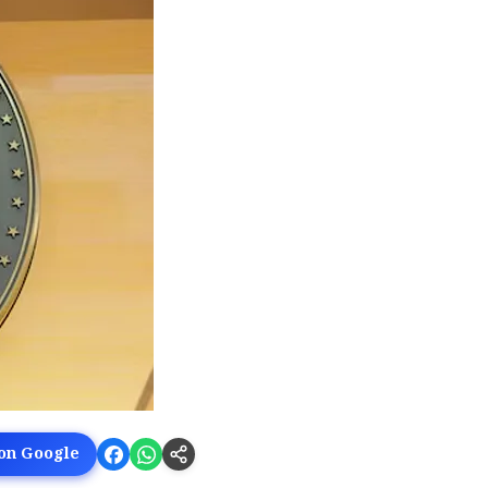
 on Google