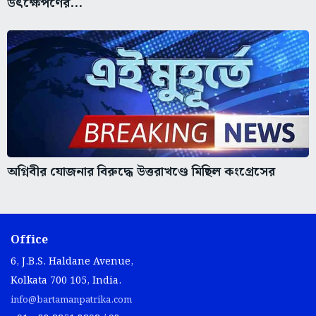
উৎক্ষেপণের...
অগ্নিবীর যোজনার বিরুদ্ধে উত্তরাখণ্ডে মিছিল কংগ্রেসের
Office
6, J.B.S. Haldane Avenue,
Kolkata 700 105, India.
info@bartamanpatrika.com