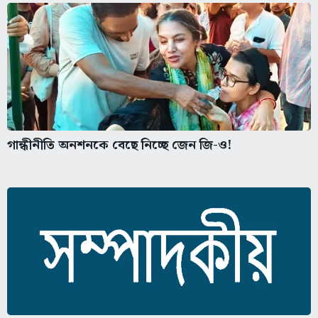
গান্ধীনীতি অনশনকে বেছে নিচ্ছে জেন জি-ও!
দিল্লির দরবারে দর-কষাকষি