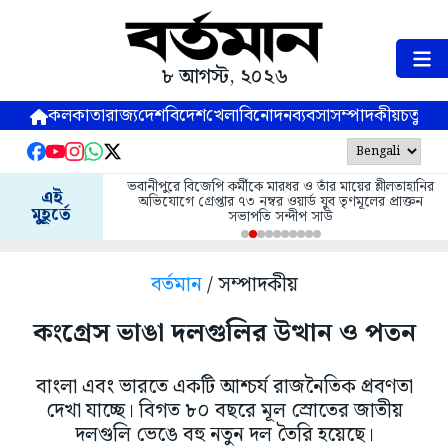
৮ আগস্ট, ২০২৬
কলকাতা
রাজ্য
দেশ
বিদেশ
খেলা
বিনোদন
ব্যবসা
সম্পাদকীয়
চতুষ্পর্ণ
ভবানীপুরে বিজেপি কর্মীকে মারধর ও তাঁর মায়ের শ্লীলতাহানির
এই
অভিযোগে গ্রেপ্তার ৭৩ নম্বর ওয়ার্ড যুব তৃণমূলের প্রাক্তন
মুহূর্তে
সভাপতি সন্দীপ সাউ
বর্তমান
/ সম্পাদকীয়
কংগ্রেস ভাঙা দলগুলির উত্থান ও পতন
বাংলা এবং ভারতে একটি আশ্চর্য রাজনৈতিক প্রবণতা
দেখা যাচ্ছে। বিগত ৮০ বছরে মূল স্রোতের জাতীয়
দলগুলি ভেঙে বহু নতুন দল তৈরি হয়েছে।