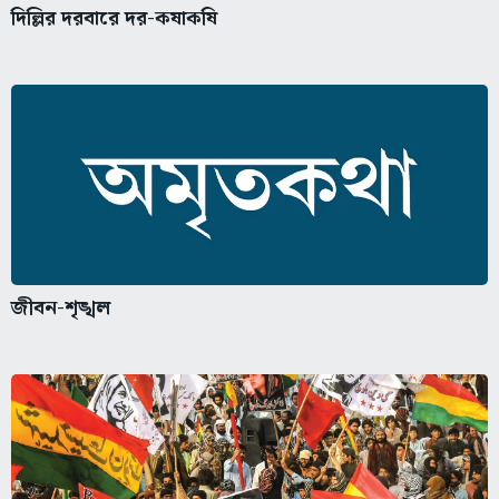
জীবন-শৃঙ্খল