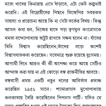
করেনি। এই বিদ্রোহীদের পিছনে বিজেপির সবরকম
সাহায্য ও প্ররোচনা আছে কি না সেটা তর্কের বিষয়। কিন্তু
আসল কথা হল, নিজের হাতে গড়া তৃণমূল কংগ্রেসকে
মমতা বন্দ্যোপাধ্যায় অটুট রাখতে সক্ষম হলেন না। যাঁদের
তিনি বিশ্বাস করেছিলেন,তাঁদের বড়ো অংশই
বিশ্বাসঘাতকতা করেছেন। সবেমাত্র শুরু হয়েছে দুঃসময়।
আগামী দিনে আরও কী কী অপেক্ষা করে আছে সেটিও
আন্দাজ করা যায় না এই ঝোড়ো বঙ্গ রাজনীতির আবহে।
বঙ্গবাসী প্রথম একটি নতুন দলের আবির্ভাব প্রত্যক্ষ
করেছিল ১৯৫১ সালে। শ্যামাপ্রসাদ মুখোপাধ্যায়
কলকাতায় তৈরি করেছিলেন পিপলস পার্টি। যদিও মে
মাসে প্রস্তাবিত হওয়া ওই দলের উদ্দেশ্য ছিল রাজ্যস্তরের
আঞ্চলিক পার্টি। অন্যান্য রাজ্যেও এরকম রাজ্যস্তরের