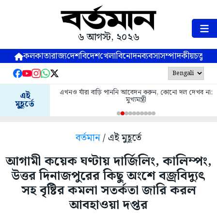
৬ আগস্ট, ২০২৬
কলকাতা
রাজ্য
দেশ
বিদেশ
খেলা
বিনোদন
ব্যবসা
সম্পাদকীয়
চতুষ্পর্ণ
এখনও যাঁরা বাড়ি পাননি আবেদন করুন, কোনো দল দেখব না:
এই
মুখ্যমন্ত্রী
মুহূর্তে
বর্তমান
/ এই মুহূর্তে
আগামী কয়েক ঘণ্টায় দার্জিলিং, কালিম্পং,
উত্তর দিনাজপুরের কিছু অংশে বজ্রবিদ্যুৎ
সহ বৃষ্টির কমলা সতর্কতা জারি করল
আবহাওয়া দপ্তর