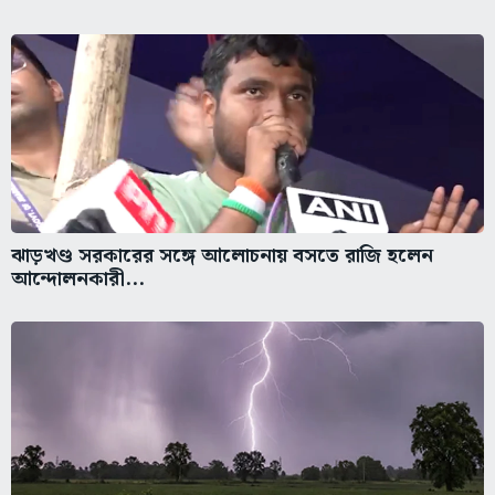
ঝাড়খণ্ড সরকারের সঙ্গে আলোচনায় বসতে রাজি হলেন
আন্দোলনকারী...