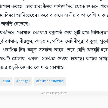
াস প্রবেশ করছে। তার জন্য উত্তর-পশ্চিম দিক থেকে শুকনো গ
াবিদরা জানিয়েছেন। তবে বাতাসে জলীয় বাষ্প বেশি থাকার কা
অস্বস্তি বেড়েছে।
েকদিনে কোথাও কোথাও বজ্রগর্ভ মেঘ সৃষ্টি হয়ে বিক্ষিপ্তভা
ূর্ব বর্ধমান, বীরভূম, ঝাড়গ্রাম, পশ্চিম মেদিনীপুর, বাঁকুড়া, পু
কাধিক দিন ‘হলুদ’ সতর্কতা আছে। তবে বেশি ঝড়বৃষ্টি হবে 
কটি জেলায় ‘কমলা’ সতর্কতা দেওয়া হয়েছে। ঝড়ের সঙ্গে ভ
য়ার প্রভৃতি জেলার কোথাও কোথাও।
#hot
#bengal
#thunderstorms
ADVERTISEMENT