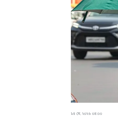
১৫ মে, ২০২৬ ০৪:০০