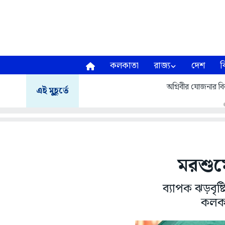
কলকাতা
রাজ্য
দেশ
ব
অগ্নিবীর যোজনার বির
এই মুহূর্তে
মরশুম
ব্যাপক ঝড়বৃষ্
কলকাত