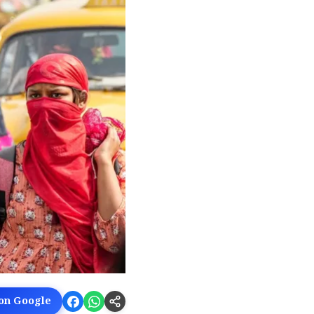
 on Google