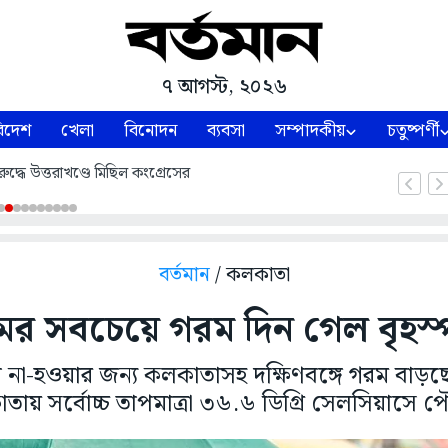
৭ আগস্ট, ২০২৬
িদেশ
খেলা
বিনোদন
ব্যবসা
সম্পাদকীয়
চতুষ্পর্ণী
ুদ্ধে উত্তরাখণ্ডে মিছিল কংগ্রেসের
বর্তমান
/ কলকাতা
ের সবচেয়ে গরম দিন গেল বৃহস্
টি না-হওয়ার জন্য কলকাতাসহ দক্ষিণবঙ্গে গরম বাড়ছ
ায় সর্বোচ্চ তাপমাত্রা ৩৬.৬ ডিগ্রি সেলসিয়াসে প