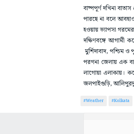
বাষ্পপূর্ণ দখিনা বাত
পারছে না বলে আবহাওয়
হওয়ায় ভ্যাপসা গরমের 
দক্ষিণবঙ্গে আগামী কয়
মুর্শিদাবাদ, পশ্চিম ও প
পরগনা জেলায় এক বা এ
লাগোয়া এলাকায়। কয়ে
জলপাইগুড়ি, আলিপুরদু
#Weather
#Kolkata