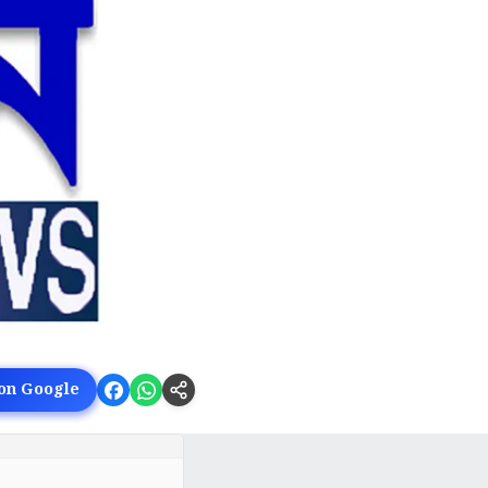
 on Google