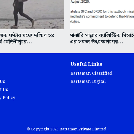
ক ঘণ্টার মধ্যে দক্ষিণ ২৪
মাঝারি পাল্লার ব্যালিস্টিক মিসা
্ব মেদিনীপুরে...
এর সফল উৎক্ষেপণের...
Useful Links
Bartaman Classified
 Us
Bartaman Digital
t Us
y Policy
© Copyright 2025 Bartaman Private Limited.