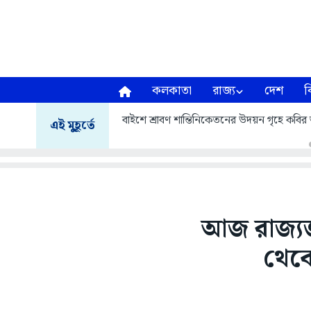
কলকাতা
রাজ্য
দেশ
ব
বাইশে শ্রাবণ শান্তিনিকেতনের উদয়ন গৃহে কবির আস
এই মুহূর্তে
আজ রাজ্যজু
থেকে