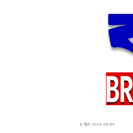
৯ জুন, ২০২৬ ০৯:৫৫