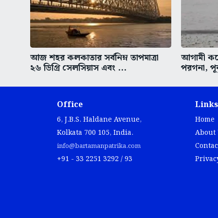
আজ শহর কলকাতার সর্বনিম্ন তাপমাত্রা
আগামী কয়ে
২৬ ডিগ্রি সেলসিয়াস এবং ...
পরগনা, পূর
Office
Links
6, J.B.S. Haldane Avenue,
Home
Kolkata 700 105, India.
About
Contac
info@bartamanpatrika.com
+91 - 33 2251 3292 / 93
Privac