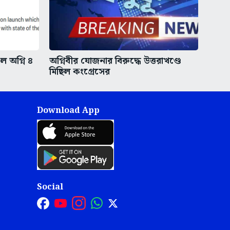
ইল অগ্নি ৪
অগ্নিবীর যোজনার বিরুদ্ধে উত্তরাখণ্ডে
মিছিল কংগ্রেসের
Download App
Social