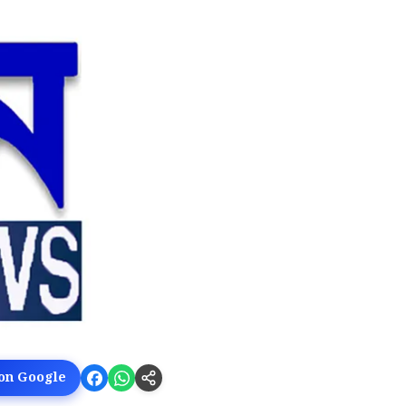
 on Google