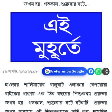
জখম হয়। গতকাল, শুক্রবার ঘটে...
১৬ আগস্ট, ২০২৫ ১৭:০৮
Prefer us on Google
হাওড়ার শালিমারের বালুঘাট এলাকায় বেপরোয়া
বাইকের ধাক্কায় এক তিন বছরের শিশুকন্যা গুরুতর
জখম হয়। গতকাল, শুক্রবার ঘটে ঘটনাটি। গুরুতর