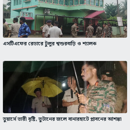
এসটিএফের রেডারে টুলুর শ্বশুরবাড়ি ও শ্যালক
ডুয়ার্সে ভারী বৃষ্টি, ভুটানের জলে বানারহাটে প্লাবনের আশঙ্কা