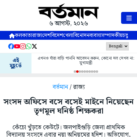
৬ আগস্ট, ২০২৬
কলকাতা
রাজ্য
দেশ
বিদেশ
খেলা
বিনোদন
ব্যবসা
সম্পাদকীয়
চতুষ্পর্ণ
এখনও যাঁরা বাড়ি পাননি আবেদন করুন, কোনো দল দেখব না:
এই
মুখ্যমন্ত্রী
মুহূর্তে
বর্তমান
/ রাজ্য
সংসদ অফিসে বসে বসেই মাইনে নিয়েছেন
তৃণমূল ঘনিষ্ঠ শিক্ষকরা
কেঁচো খুঁড়তে কেউটে। জলপাইগুড়ি জেলা প্রাথমিক
বিদ্যালয় সংসদে এবার নয়া অনিয়মের হদিশ। অভিযোগ,