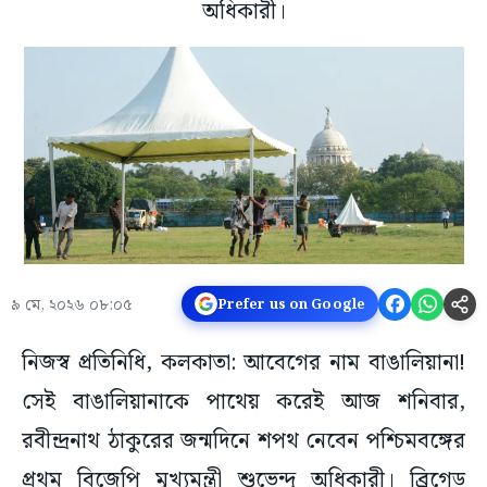
অধিকারী।
৯ মে, ২০২৬ ০৮:০৫
Prefer us on Google
নিজস্ব প্রতিনিধি, কলকাতা: আবেগের নাম বাঙালিয়ানা!
সেই বাঙালিয়ানাকে পাথেয় করেই আজ শনিবার,
রবীন্দ্রনাথ ঠাকুরের জন্মদিনে শপথ নেবেন পশ্চিমবঙ্গের
প্রথম বিজেপি মুখ্যমন্ত্রী শুভেন্দু অধিকারী। ব্রিগেড