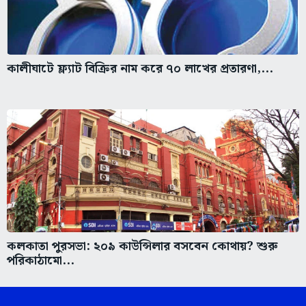
কালীঘাটে ফ্ল্যাট বিক্রির নাম করে ৭০ লাখের প্রতারণা,...
কলকাতা পুরসভা: ২০৯ কাউন্সিলার বসবেন কোথায়? শুরু
পরিকাঠামো...