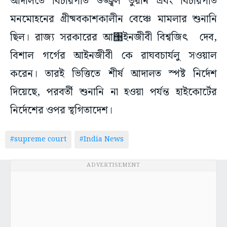
আদালতে বিচারপতি উজ্জ্বল ভুয়ান এবং বিচারপতি
মনমোহনের গ্রীষ্মবকাশকালীন বেঞ্চে মামলার শুনানি
ছিল। রাজ্য সরকারের আ‌঩ইনজীবী বিশ্বজিৎ দেব,
বিশাল গর্গের আইনজীবী কে রাঘবচার্যলু সওয়াল
করেন। তারই ভিত্তিতে শীর্ষ আদালত স্পষ্ট নির্দেশ
দিয়েছে, পরবর্তী শুনানি না হওয়া পর্যন্ত হাইকোর্টের
নির্দেশের ওপর স্থগিতাদেশ।
#supreme court
#India News
ADVERTISEMENT