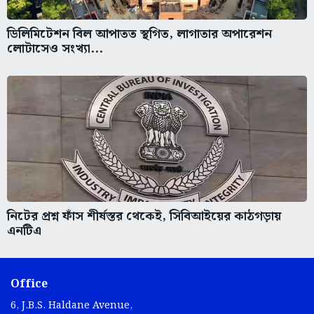
ডিলিমিটেশন বিল আপাতত স্থগিত, লাগাতার অপারেশন
লোটাসেও সংখ্যা...
নিটের প্রশ্ন ফাঁস শীর্ষস্তর থেকেই, সিবিআইয়ের কাঠগড়ায়
এনটিএ
Office
6, J.B.S. Haldane Avenue,