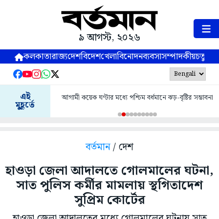
৯ আগস্ট, ২০২৬
কলকাতা
রাজ্য
দেশ
বিদেশ
খেলা
বিনোদন
ব্যবসা
সম্পাদকীয়
চতুষ্পর্ণ
এই
আগামী কয়েক ঘণ্টার মধ্যে পশ্চিম বর্ধমানে ঝড়-বৃষ্টির সম্ভাবনা
মুহূর্তে
বর্তমান
/ দেশ
হাওড়া জেলা আদালতে গোলমালের ঘটনা,
সাত পুলিস কর্মীর মামলায় স্থগিতাদেশ
সুপ্রিম কোর্টের
হাওড়া জেলা আদালতের মধ্যে গোলমালের ঘটনায় সাত