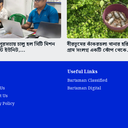
 পুরসভায় চালু হল সিটি মিশন
বীরভূমের কাঁকরতলা থানার হ
্ট ইউনিট,...
গ্রাম সংলগ্ন একটি ঝোঁপ থেকে.
Useful Links
Bartaman Classified
 Us
Bartaman Digital
t Us
y Policy