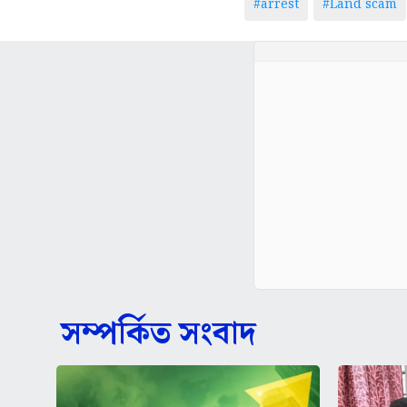
#arrest
#Land scam
সম্পর্কিত সংবাদ