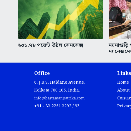
২০১.৭৮ পয়েন্ট উঠল সেনসেক্স
ময়নাগুড়ি
ম্যানেজমেন
Office
Links
6, J.B.S. Haldane Avenue,
Home
Kolkata 700 105, India.
About
Contac
info@bartamanpatrika.com
+91 - 33 2251 3292 / 93
Privac