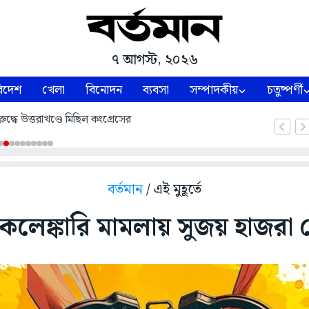
৭ আগস্ট, ২০২৬
িদেশ
খেলা
বিনোদন
ব্যবসা
সম্পাদকীয়
চতুষ্পর্ণী
ুদ্ধে উত্তরাখণ্ডে মিছিল কংগ্রেসের
বর্তমান
/ এই মুহূর্তে
লেঙ্কারি মামলায় সুজয় হাজরা গ্