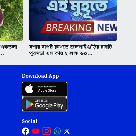
রিএকতলা
মশার দাপট রুখতে জলপাইগুড়ির চারটি
..
পুরসভা এলাকায় ২ লক্ষ ৬০...
Download App
Social