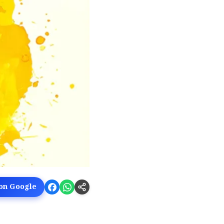
 on Google