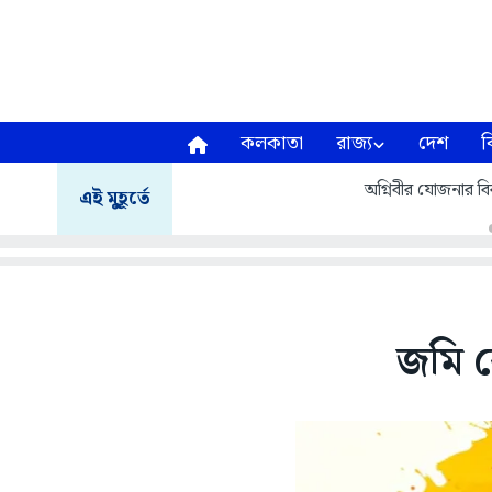
কলকাতা
রাজ্য
দেশ
ব
অগ্নিবীর যোজনার বির
এই মুহূর্তে
জমি কে