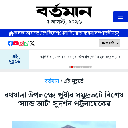
৭ আগস্ট, ২০২৬
কলকাতা
রাজ্য
দেশ
বিদেশ
খেলা
বিনোদন
ব্যবসা
সম্পাদকীয়
চতুষ্পর্ণ
এই
অগ্নিবীর যোজনার বিরুদ্ধে উত্তরাখণ্ডে মিছিল কংগ্রেসের
মুহূর্তে
বর্তমান
/ এই মুহূর্তে
রথযাত্রা উপলক্ষ্যে পুরীর সমুদ্রতটে বিশেষ
‘স্যান্ড আর্ট’ সুদর্শন পট্টনায়েকের