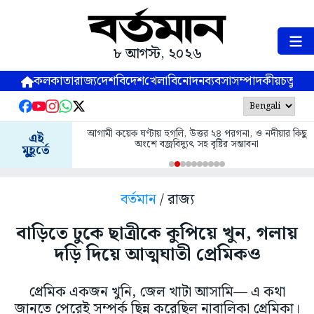
৮ আগস্ট, ২০২৬
কলকাতা
রাজ্য
দেশ
বিদেশ
খেলা
বিনোদন
ব্যবসা
সম্পাদকীয়
চতুষ্পর্ণ
আগামী কয়েক ঘণ্টায় হুগলি, উত্তর ২৪ পরগনা, ও নদীয়ার কিছু
এই
অংশে বজ্রবিদ্যুৎ সহ বৃষ্টির সম্ভাবনা
মুহূর্তে
বর্তমান
/ রাজ্য
বাড়িতে ঢুকে ছাত্রীকে কুপিয়ে খুন, গলায়
দড়ি দিয়ে আত্মঘাতী প্রেমিকও
প্রেমিক একজন খুনি, জেল খাটা আসামি— এ কথা
জানতে পেরেই সম্পর্ক ছিন্ন করেছিল নাবালিকা প্রেমিকা।