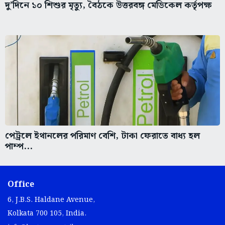
দু’দিনে ১০ শিশুর মৃত্যু, বৈঠকে উত্তরবঙ্গ মেডিকেল কর্তৃপক্ষ
পেট্রলে ইথানলের পরিমাণ বেশি, টাকা ফেরাতে বাধ্য হল
পাম্প...
Office
6, J.B.S. Haldane Avenue,
Kolkata 700 105, India.