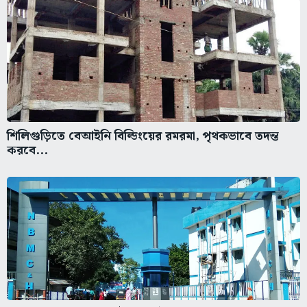
শিলিগুড়িতে বেআইনি বিল্ডিংয়ের রমরমা, পৃথকভাবে তদন্ত
করবে...