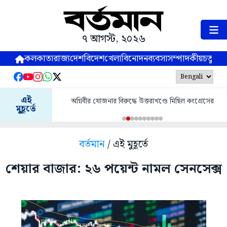
৭ আগস্ট, ২০২৬
কলকাতা
রাজ্য
দেশ
বিদেশ
খেলা
বিনোদন
ব্যবসা
সম্পাদকীয়
চতুষ্পর্ণ
এই
অগ্নিবীর যোজনার বিরুদ্ধে উত্তরাখণ্ডে মিছিল কংগ্রেসের
মুহূর্তে
বর্তমান
/ এই মুহূর্তে
শেয়ার বাজার: ২৬ পয়েন্ট নামল সেনসেক্স