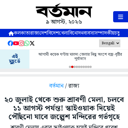
৯ আগস্ট, ২০২৬
কলকাতা
রাজ্য
দেশ
বিদেশ
খেলা
বিনোদন
ব্যবসা
সম্পাদকীয়
চতুষ্পর্ণ
আগামী কয়েক ঘণ্টায় মালদা জেলার কিছু অংশে বজ্র-বৃষ্টির
এই
পূর্বাভাস
মুহূর্তে
বর্তমান
/ রাজ্য
২০ জুলাই থেকে শুরু শ্রাবণী মেলা, চলবে
১১ আগস্ট পর্যন্ত! স্কাইওয়াক দিয়েই
পৌঁছনো যাবে জল্পেশ মন্দিরের গর্ভগৃহে
শ্রাবণী মেলায় এবার স্কাইওয়াক হয়েই মন্দিরে প্রবেশ