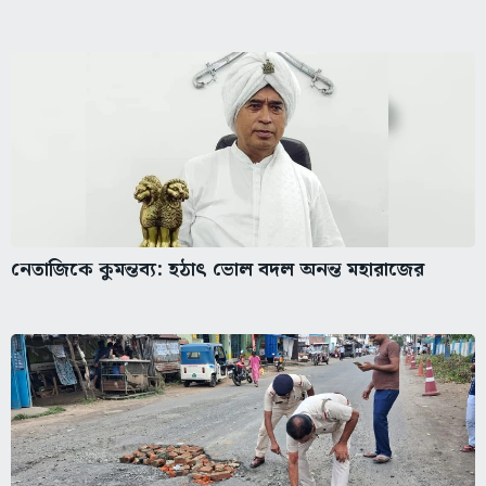
নেতাজিকে কুমন্তব্য: হঠাৎ ভোল বদল অনন্ত মহারাজের