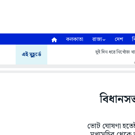
কলকাতা
রাজ্য
দেশ
ব
দুই দিন ধরে নিখোঁজ থা
এই মুহূর্তে
বিধানসভ
ভোট ঘোষণা হতেই
মুখ্যসচিব থেকে