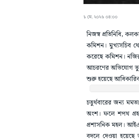
১ মে, ২০২৬ ০৪:০০
নিজস্ব প্রতিনিধি, ক
কমিশন। মুখ্যসচিব থ
করেছে কমিশন। নজিরব
আচরণের অভিযোগ তুলেছ
শুরু হয়েছে আধিকার
চতুর্থবারের জন্য মমত
অংশ। ফলে শপথ গ্রহ
প্রশাসনিক মহল। আইএ
বদলে দেওয়া হয়েছে 