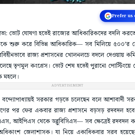
Prefer us
লকাতা: ভোট ঘোষণা হতেই রাজ্যের আধিকারিকদের বদলি করতে 
েকে শুরু করে বিভিন্ন আধিকারিক— সব মিলিয়ে ৫০০’র
িহীনভাবে রাজ্য প্রশাসনের খোলনলচে বদলে দেওয়ায় কমিশ
ে তৃণমূল কংগ্রেস। ভোট শেষ হতেই পুরানো পোস্টিংয়ে ফ
িক মহলে।
ADVERTISEMENT
া বন্দ্যোপাধ্যায়ই সরকার গড়তে চলেছেন বলে আশাবাদী সর
ণের পর ফের একবার রাজ্য প্রশাসনে বড়সড় রদবদল হব
এস, আইপিএস থেকে ডব্লুবিসিএস— সব ক্ষেত্রেই রদবদল কর
অধিকাংশ জেলাশাসক। যা নিয়ে একাধিকবার সরব হয়েছেন স্বয