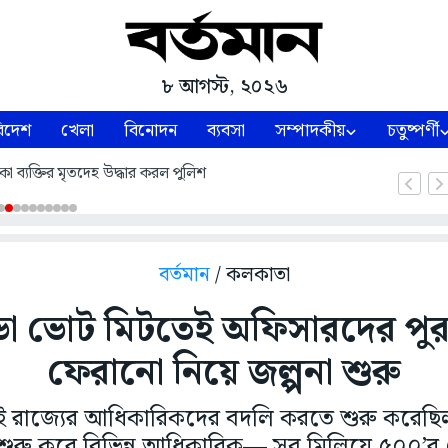
৮ আগস্ট, ২০২৬
িদেশ
খেলা
বিনোদন
ব্যবসা
সম্পাদকীয়
চতুষ্পর্ণী
কা ব্যক্তির মৃতদেহ উদ্ধার করল পুলিশ
বর্তমান
/ কলকাতা
া ভোট মিটতেই অফিসারদের পু
ফেরানো নিয়ে জল্পনা শুরু
 রাজ্যের আধিকারিকদের বদলি করতে শুরু করেছিল 
 শুরু করে বিভিন্ন আধিকারিক— সব মিলিয়ে ৫০০’