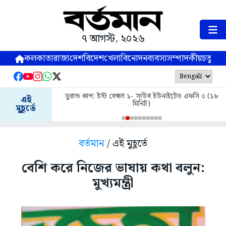
৭ আগস্ট, ২০২৬
কলকাতা
রাজ্য
দেশ
বিদেশ
খেলা
বিনোদন
ব্যবসা
সম্পাদকীয়
চতুষ্পর্ণ
ডুরান্ড কাপ: ইস্ট বেঙ্গল ১- সাউথ ইউনাইটেড এফসি ০ (১৮
এই
মিনিট)
মুহূর্তে
বর্তমান
/ এই মুহূর্তে
বেশি করে নিজের ভাষায় কথা বলুন:
মুখ্যমন্ত্রী