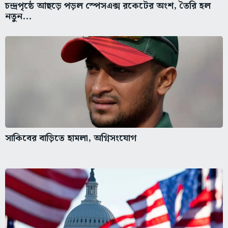
চন্দ্রপৃষ্ঠে আছড়ে পড়ল স্পেসএক্স রকেটের অংশ, তৈরি হল
নতুন...
সাকিবের বাড়িতে হামলা, অগ্নিসংযোগ