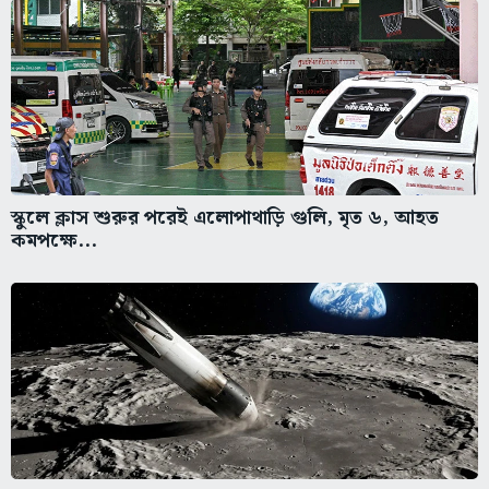
স্কুলে ক্লাস শুরুর পরেই এলোপাথাড়ি গুলি, মৃত ৬, আহত
কমপক্ষে...