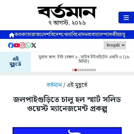
৭ আগস্ট, ২০২৬
কলকাতা
রাজ্য
দেশ
বিদেশ
খেলা
বিনোদন
ব্যবসা
সম্পাদকীয়
চতুষ্পর্ণ
ডুরান্ড কাপ: ইস্ট বেঙ্গল ১- সাউথ ইউনাইটেড এফসি ০ (১৮
এই
মিনিট)
মুহূর্তে
বর্তমান
/ এই মুহূর্তে
জলপাইগুড়িতে চালু হল স্মার্ট সলিড
ওয়েস্ট ম্যানেজমেন্ট প্রকল্প