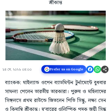
শ্রীকান্ত
১৪ মে, ২০২৬ ০৪:০০
Prefer us on Google
ব্যাংকক: থাইল্যান্ড ওপেন ব্যাডমিন্টন টুর্নামেন্টে বুধবার
সাফল্য পেলেন ভারতীয় তারকারা। পুরুষ ও মহিলাদের
সিঙ্গলসে প্রথম রাউন্ডে জিতলেন পিভি সিন্ধু, লক্ষ্য সেন
ও কিদাম্বি শ্রীকান্ত। দু’বারের ওলিম্পিক পদক জয়ী সিন্ধু