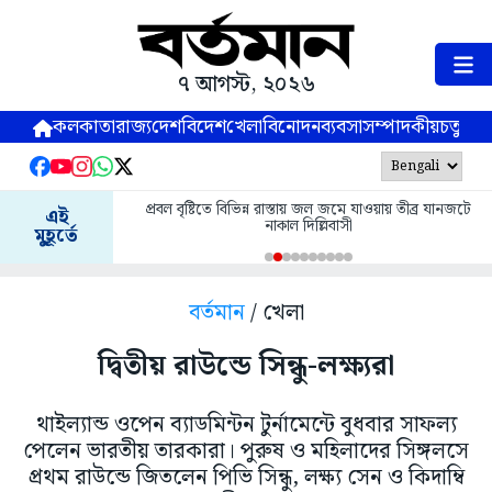
৭ আগস্ট, ২০২৬
কলকাতা
রাজ্য
দেশ
বিদেশ
খেলা
বিনোদন
ব্যবসা
সম্পাদকীয়
চতুষ্পর্ণ
প্রবল বৃষ্টিতে বিভিন্ন রাস্তায় জল জমে যাওয়ায় তীব্র যানজটে
এই
নাকাল দিল্লিবাসী
মুহূর্তে
বর্তমান
/ খেলা
দ্বিতীয় রাউন্ডে সিন্ধু-লক্ষ্যরা
থাইল্যান্ড ওপেন ব্যাডমিন্টন টুর্নামেন্টে বুধবার সাফল্য
পেলেন ভারতীয় তারকারা। পুরুষ ও মহিলাদের সিঙ্গলসে
প্রথম রাউন্ডে জিতলেন পিভি সিন্ধু, লক্ষ্য সেন ও কিদাম্বি