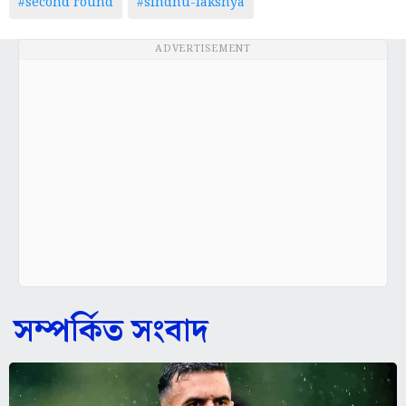
#second round
#sindhu-lakshya
ADVERTISEMENT
সম্পর্কিত সংবাদ