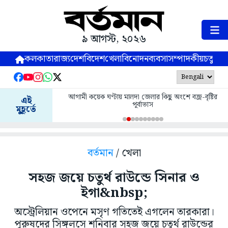
৯ আগস্ট, ২০২৬
কলকাতা
রাজ্য
দেশ
বিদেশ
খেলা
বিনোদন
ব্যবসা
সম্পাদকীয়
চতুষ্পর্ণ
আগামী কয়েক ঘণ্টায় মালদা জেলার কিছু অংশে বজ্র-বৃষ্টির
এই
পূর্বাভাস
মুহূর্তে
বর্তমান
/ খেলা
সহজ জয়ে চতুর্থ রাউন্ডে সিনার ও
ইগা&nbsp;
অস্ট্রেলিয়ান ওপেনে মসৃণ গতিতেই এগলেন তারকারা।
পুরুষদের সিঙ্গলসে শনিবার সহজ জয়ে চতুর্থ রাউন্ডের