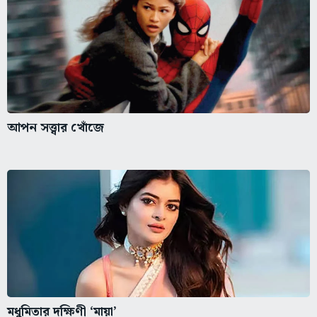
আপন সত্ত্বার খোঁজে
মধুমিতার দক্ষিণী ‘মায়া’