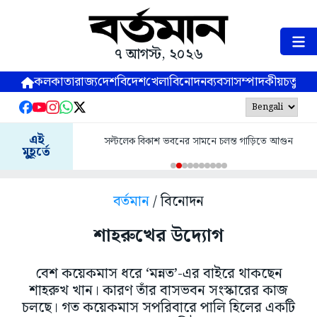
৭ আগস্ট, ২০২৬
কলকাতা
রাজ্য
দেশ
বিদেশ
খেলা
বিনোদন
ব্যবসা
সম্পাদকীয়
চতুষ্পর্ণ
এই
সল্টলেক বিকাশ ভবনের সামনে চলন্ত গাড়িতে আগুন
মুহূর্তে
বর্তমান
/ বিনোদন
শাহরুখের উদ্যোগ
বেশ কয়েকমাস ধরে ‘মন্নত’-এর বাইরে থাকছেন
শাহরুখ খান। কারণ তাঁর বাসভবন সংস্কারের কাজ
চলছে। গত কয়েকমাস সপরিবারে পালি হিলের একটি