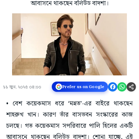
আবাসনে থাকছেন বলিউড বাদশা।
১১ জুন, ২০২৫ ০৪:০০
Prefer us on Google
• বেশ কয়েকমাস ধরে ‘মন্নত’-এর বাইরে থাকছেন
শাহরুখ খান। কারণ তাঁর বাসভবন সংস্কারের কাজ
চলছে। গত কয়েকমাস সপরিবারে পালি হিলের একটি
আবাসনে থাকছেন বলিউড বাদশা। শোনা যাচ্ছে, এই