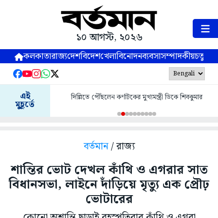
১০ আগস্ট, ২০২৬
কলকাতা
রাজ্য
দেশ
বিদেশ
খেলা
বিনোদন
ব্যবসা
সম্পাদকীয়
চতুষ্পর্ণ
এই
দিল্লিতে পৌঁছলেন কর্ণাটকের মুখ্যমন্ত্রী ডিকে শিবকুমার
মুহূর্তে
বর্তমান
/ রাজ্য
শান্তির ভোট দেখল কাঁথি ও এগরার সাত
বিধানসভা, লাইনে দাঁড়িয়ে মৃত্যু এক প্রৌঢ়
ভোটারের
কোনো অশান্তি ছাড়াই বৃহস্পতিবার কাঁথি ও এগরা