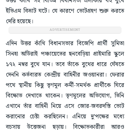
উত্তর কাঁথি সহ বিভিন্ন বিধানসভা এলাকায় বহু বুথে
ইভিএম বিভ্রাট ঘটে। যে কারণে ভোটগ্রহণ শুরু করতে
দেরি হয়েছে।
ADVERTISEMENT
এদিন উত্তর কাঁথি বিধানসভার বিজেপি প্রার্থী সুমিতা
সিনহা আঁউরাই পঞ্চায়েতের ছনবেড়িয়া প্রাইমারি স্কুলে
১৭২ নম্বর বুথে যান। তবে তাঁকে বুথের ধারে ঘেঁষতে
দেননি কর্তব্যরত কেন্দ্রীয় বাহিনীর জওয়ানরা। ফেরার
পথে স্থানীয় কিছু তৃণমূল কর্মী-সমর্থক প্রার্থীকে ঘিরে
বিক্ষোভ দেখাতে থাকেন। তৃণমূলের অভিযোগ, তিনি
এখানে তাঁর বাহিনী নিয়ে এসে জোর-জবরদস্তি ভোট
করানোর চেষ্টা করছিলেন। এনিয়ে দু’পক্ষের মধ্যে
বচসায় উত্তেজনা ছড়ায়। বিক্ষোভকারীরা আরও